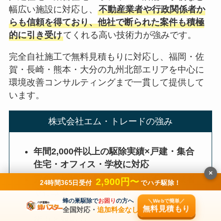
幅広い施設に対応し、
不動産業者や行政関係者か
らも信頼を得ており、他社で断られた案件も積極
的に引き受け
てくれる高い技術力が強みです。
完全自社施工で無料見積もりに対応し、福岡・佐
賀・長崎・熊本・大分の九州北部エリアを中心に
環境改善コンサルティングまで一貫して提供して
います。
株式会社エム・トレードの強み
年間2,000件以上の駆除実績×戸建・集合
住宅・オフィス・学校に対応
×
完全自社施工×無料見積もり×不動産業者
2,900円〜
24時間365日受付
でハチ駆除！
や行政関係者からも信頼
蜂の巣駆除で
お困り
の方へ
＼Webで簡単／
他社で断られた案件も引き受ける高い技
無料見積もり
全国対応・
追加料金なし
術力と対応力