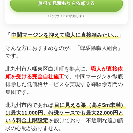
無料で見積もりを依頼する
※公式サイトに移動します
「
中間マージンを抑えて職人に直接頼みたい…
」
そんな方におすすめなのが、「蜂駆除職人組合」
です。
北九州市八幡東区白川町を拠点に、
職人が直接依
頼を受ける完全自社施工
で、中間マージンを徹底
排除した低価格サービスを実現する蜂駆除専門の
集団です。
北九州市内であれば
目に見える巣（高さ5m未満）
は最大11,000円、特殊ケースでも最大22,000円と
いう料金上限設定
を設けており、不透明な追加請
求の心配がありません。