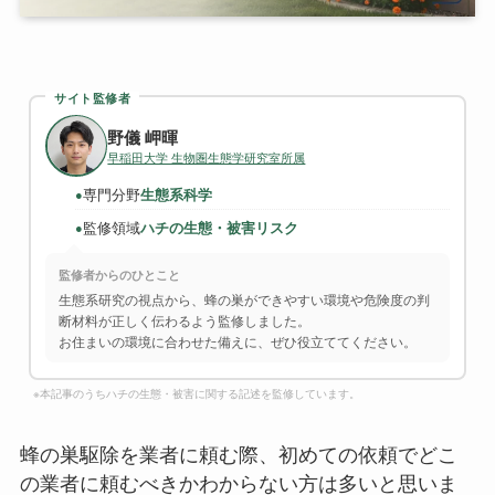
サイト監修者
野儀 岬暉
早稲田大学 生物圏生態学研究室所属
専門分野
生態系科学
●
監修領域
ハチの生態・被害リスク
●
監修者からのひとこと
生態系研究の視点から、蜂の巣ができやすい環境や危険度の判
断材料が正しく伝わるよう監修しました。
お住まいの環境に合わせた備えに、ぜひ役立ててください。
※本記事のうちハチの生態・被害に関する記述を監修しています。
蜂の巣駆除を業者に頼む際、初めての依頼でどこ
の業者に頼むべきかわからない方は多いと思いま