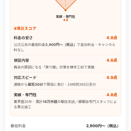
実績・専門性
4.8
4項目スコア
4.9点
料金の安さ
公式公表の最低料金
2,900円〜（税込）
で追加料金・キャンセル
料なし
4.6点
保証内容
再発の原因になる「戻り蜂」対策を標準工程で実施
4.9点
対応スピード
連絡から
最短30分
で現場に急行・24時間365日受付
4.8点
実績・専門性
業界歴20年・累計
18万件超
の駆除実績／蜂駆除専門スタッフによ
る責任施工
最低料金
2,900円〜（税込）