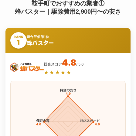
鞍手町でおすすめの業者①
蜂バスター｜駆除費用2,900円〜の安さ
総合評価第1位
RANK
1
蜂バスター
4.8
総合スコア
/ 5.0
★★★★★
料金の安さ
4.9
保証内容
対応スピード
4.6
4.9