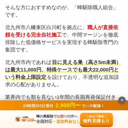
そんな方におすすめなのが、「蜂駆除職人組合」
です。
北九州市八幡東区白川町を拠点に、
職人が直接依
頼を受ける完全自社施工
で、中間マージンを徹底
排除した低価格サービスを実現する蜂駆除専門の
集団です。
北九州市内であれば
目に見える巣（高さ5m未満）
は最大11,000円、特殊ケースでも最大22,000円と
いう料金上限設定
を設けており、不透明な追加請
求の心配がありません。
業界内でも類を見ない1年間の長期再発保証付き
×
で、翌春の初期営巣リスクまでカバー。福岡県
2,900円〜
24時間365日受付
でハチ駆除！
（北九州市・中間市・直方市・遠賀郡など）およ
蜂の巣駆除で
お困り
の方へ
＼Webで簡単／
び山口県の一部に対応しています。
無料見積もり
全国対応・
追加料金なし