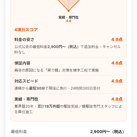
実績・専門性
4.8
4項目スコア
4.9点
料金の安さ
公式公表の最低料金
2,900円〜（税込）
で追加料金・キャンセル
料なし
4.6点
保証内容
再発の原因になる「戻り蜂」対策を標準工程で実施
4.9点
対応スピード
連絡から
最短30分
で現場に急行・24時間365日受付
4.8点
実績・専門性
業界歴20年・累計
18万件超
の駆除実績／蜂駆除専門スタッフによ
る責任施工
最低料金
2,900円〜（税込）