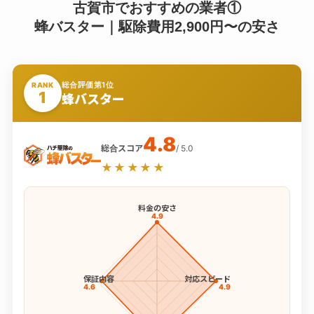
古賀市でおすすめの業者①
蜂バスター｜駆除費用2,900円〜の安さ
総合評価第1位
RANK
1
蜂バスター
4.8
総合スコア
/ 5.0
★★★★★
料金の安さ
4.9
保証内容
対応スピード
4.6
4.9