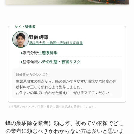
サイト監修者
野儀 岬暉
早稲田大学 生物圏生態学研究室所属
専門分野
生態系科学
●
監修領域
ハチの生態・被害リスク
●
監修者からのひとこと
生態系研究の視点から、蜂の巣ができやすい環境や危険度の判
断材料が正しく伝わるよう監修しました。
お住まいの環境に合わせた備えに、ぜひ役立ててください。
※本記事のうちハチの生態・被害に関する記述を監修しています。
蜂の巣駆除を業者に頼む際、初めての依頼でどこ
の業者に頼むべきかわからない方は多いと思いま