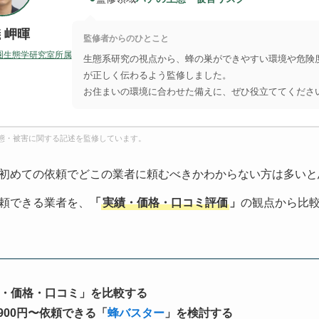
 岬暉
監修者からのひとこと
圏生態学研究室所属
生態系研究の視点から、蜂の巣ができやすい環境や危険
が正しく伝わるよう監修しました。
お住まいの環境に合わせた備えに、ぜひ役立ててくださ
態・被害に関する記述を監修しています。
初めての依頼でどこの業者に頼むべきかわからない方は多いと
頼できる業者を、
「
実績・価格・口コミ評価
」
の観点から比
・価格・口コミ」を比較する
900円〜依頼できる「
蜂バスター
」を検討する