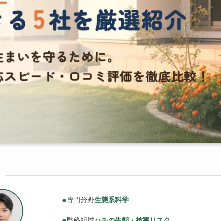
●
専門分野
生態系科学
●
監修領域
ハチの生態・被害リスク