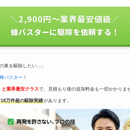
＼2,900円〜業界最安値級／
蜂バスターに駆除を依頼する！
の巣を駆除したい…」
蜂バスター
！
込）と業界最安クラス
で、見積もり後の追加料金も一切かかりま
計18万件超の駆除実績
があります。