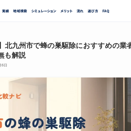
実績
地域検索
シミュレーション
メリット
流れ
選び方
FAQ
最新】北九州市で蜂の巣駆除におすすめの業
無も解説
月6日