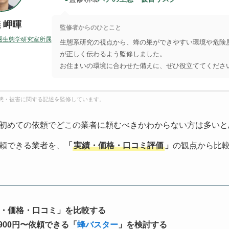
 岬暉
監修者からのひとこと
圏生態学研究室所属
生態系研究の視点から、蜂の巣ができやすい環境や危険
が正しく伝わるよう監修しました。
お住まいの環境に合わせた備えに、ぜひ役立ててくださ
態・被害に関する記述を監修しています。
初めての依頼でどこの業者に頼むべきかわからない方は多いと
頼できる業者を、
「
実績・価格・口コミ評価
」
の観点から比
・価格・口コミ」を比較する
900円〜依頼できる「
蜂バスター
」を検討する