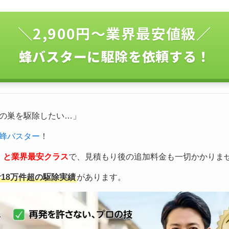
＼2,900円〜業界最安値級／
蜂バスターに駆除を依頼する！
の巣を駆除したい…」
蜂バスター
！
込）と業界最安クラス
で、見積もり後の追加料金も一切かかりま
計18万件超の駆除実績
があります。