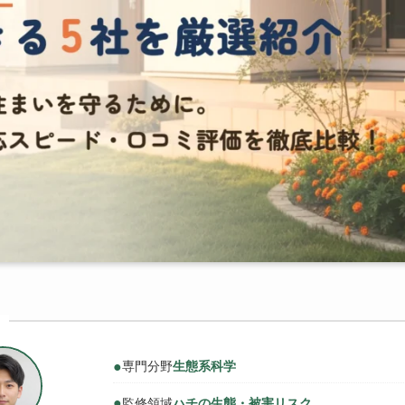
●
専門分野
生態系科学
●
監修領域
ハチの生態・被害リスク